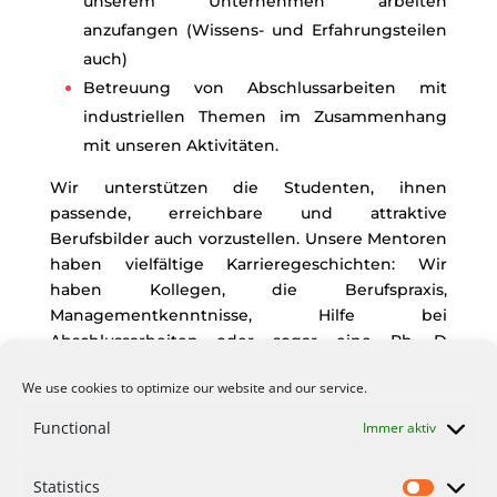
unserem Unternehmen arbeiten
anzufangen (Wissens- und Erfahrungsteilen
auch)
Betreuung von Abschlussarbeiten mit
industriellen Themen im Zusammenhang
mit unseren Aktivitäten.
Wir unterstützen die Studenten, ihnen
passende, erreichbare und attraktive
Berufsbilder auch vorzustellen. Unsere Mentoren
haben vielfältige Karrieregeschichten: Wir
haben Kollegen, die Berufspraxis,
Managementkenntnisse, Hilfe bei
Abschlussarbeiten oder sogar eine Ph. D
Mentoring anbieten können.
We use cookies to optimize our website and our service.
Für junge Ingenieure, die in vielen Bereichen
Functional
Immer aktiv
der Industrie Erfahrungen sammeln möchten,
bieten wir die Teilnahme an mehreren Projekten
für einen bestimmten Zeitraum an, um
Statistics